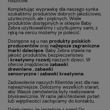
rodziców.
Kompletując wyprawkę dla naszego synka
szukaliśmy produktów dobrych jakościowo,
użytecznych, ale i pięknych. Wiele
produktów dostępnych w sklepie Baby
Zebra użytkowaliśmy i użytkujemy sami, z
ręką na sercu możemy je polecić.
Dostępne są u nas
produkty polskich
producentów
oraz
najlepsze zagraniczne
marki dziecięce
. Baby Zebra stawia na
jakość produktów, bezpieczeństwo
i
kreatywny rozwój
naszych dzieci. W
ofercie znajdziecie
zabawki
drewniane
,
zabawki
sensoryczne
i
zabawki kreatywne
.
Zadowolenie naszych Klientów jest dla nas
najważniejsze. Dołożymy wszelkich starań,
aby Wasze zamówienia były realizowane
błyskawicznie. W razie jakichkolwiek pytań
lub wątpliwości zachęcamy do kontaktu.
Dziękujemy, że jesteście z nami! Do