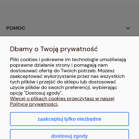
POMOC
MOJE KONTO
Dbamy o Twoją prywatność
Pliki cookies i pokrewne im technologie umożliwiają
PŁATNOŚCI I DOSTAWA
poprawne działanie strony i pomagają nam
dostosować ofertę do Twoich potrzeb. Możesz
zaakceptować wykorzystanie przez nas wszystkich
INFORMACJE
tych plików i przejść do sklepu lub dostosować
użycie plików do swoich preferencji, wybierając
O NAS
opcję "Dostosuj zgody".
Więcej o plikach cookies przeczytasz w naszej
Polityce prywatności.
zaakceptuj tylko niezbędne
pokaż pełną wersję strony
dostosuj zgody