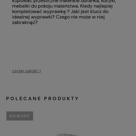
kupować prześliczne maleńkie ubranka, kocyki,
mebelki do pokoju maleństwa. Kiedy najlepiej
kompletować wyprawkę ? Jaki jest klucz do
idealnej wyprawki? Czego nie może w niej
zabraknąć?
czytaj całość »
POLECANE PRODUKTY
NOWOŚĆ