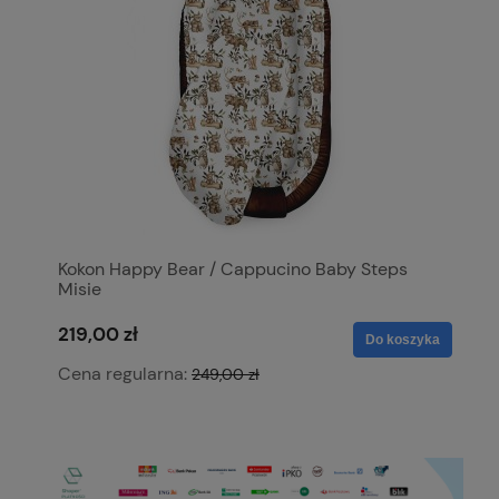
Kokon Happy Bear / Cappucino Baby Steps
P
Misie
219,00 zł
1
ka
Do koszyka
Cena regularna:
C
249,00 zł