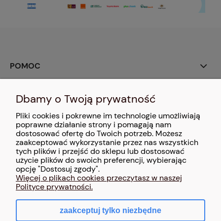
POMOC
MOJE KONTO
Dbamy o Twoją prywatność
Pliki cookies i pokrewne im technologie umożliwiają
PŁATNOŚCI I DOSTAWA
poprawne działanie strony i pomagają nam
dostosować ofertę do Twoich potrzeb. Możesz
zaakceptować wykorzystanie przez nas wszystkich
INFORMACJE
tych plików i przejść do sklepu lub dostosować
użycie plików do swoich preferencji, wybierając
O NAS
opcję "Dostosuj zgody".
Więcej o plikach cookies przeczytasz w naszej
Polityce prywatności.
zaakceptuj tylko niezbędne
pokaż pełną wersję strony