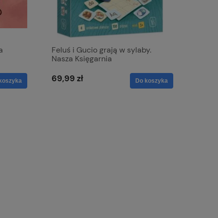
a
Feluś i Gucio grają w sylaby.
Nasza Księgarnia
69,99 zł
koszyka
Do koszyka