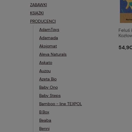
ZABAWKI
KSIĄŻKI
PRODUCENCI
AdamToys
Feluś 
Kozło
Adamada
Aksjomat
54,90
Aleva Naturals
Askato
Auzou
Azeta Bio
Baby Ono
Baby Steps
Bamboo - line TEXPOL
B.Box
Beaba
Benni