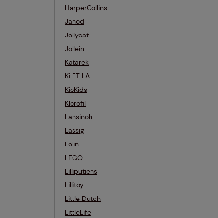
HarperCollins
Janod
Jellycat
Jollein
Katarek
Ki ET LA
KioKids
Klorofil
Lansinoh
Lassig
Lelin
LEGO
Lilliputiens
Lillitoy
Little Dutch
LittleLife