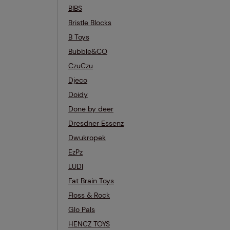
BIBS
Bristle Blocks
B Toys
Bubble&CO
CzuCzu
Djeco
Doidy
Done by deer
Dresdner Essenz
Dwukropek
EzPz
LUDI
Fat Brain Toys
Floss & Rock
Glo Pals
HENCZ TOYS