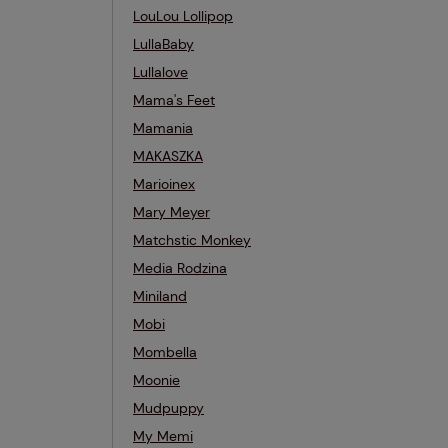
LouLou Lollipop
LullaBaby
Lullalove
Mama's Feet
Mamania
MAKASZKA
Marioinex
Mary Meyer
Matchstic Monkey
Media Rodzina
Miniland
Mobi
Mombella
Moonie
Mudpuppy
My Memi