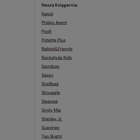
Nasza Księgarnia
Natuli
Philips Avent
Poofi
Potette Plus
Rabbit&Friends
Rockahula Kids
Samiboo
Sassy
Shellbag
Shnuggle
Sleepee
Smily Mia
Stanley Jr.
Suavinex
Top Bright