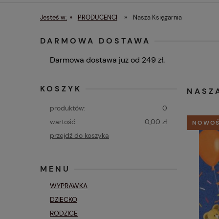
Czas i koszty dostawy
Menu
Jesteś w:
»
PRODUCENCI
»
Nasza Księgarnia
DARMOWA DOSTAWA
Darmowa dostawa już od 249 zł.
KOSZYK
NASZ
produktów:
0
wartość:
0,00 zł
NOWO
przejdź do koszyka
MENU
WYPRAWKA
DZIECKO
RODZICE