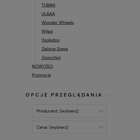
TUBAN
UL&KA
Wonder Wheels
Wilga
Yookidoo
Zielona Sowa
Zoocchini
NOWOŚCI
Promocje
OPCJE PRZEGLĄDANIA
Producent: (wybierz)
Cena: (wybierz)