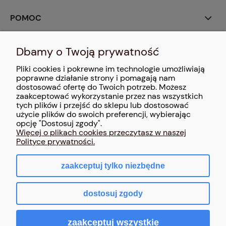
POMOC
MOJE KONTO
Dbamy o Twoją prywatność
Pliki cookies i pokrewne im technologie umożliwiają
PŁATNOŚCI I DOSTAWA
poprawne działanie strony i pomagają nam
dostosować ofertę do Twoich potrzeb. Możesz
zaakceptować wykorzystanie przez nas wszystkich
INFORMACJE
tych plików i przejść do sklepu lub dostosować
użycie plików do swoich preferencji, wybierając
O NAS
opcję "Dostosuj zgody".
Więcej o plikach cookies przeczytasz w naszej
Polityce prywatności.
zaakceptuj tylko niezbędne
pokaż pełną wersję strony
dostosuj zgody
Sklep internetowy Shoper.pl
zaakceptuj wszystkie