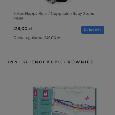
Kokon Happy Bear / Cappucino Baby Steps
P
Misie
219,00 zł
1
ka
Do koszyka
Cena regularna:
C
249,00 zł
INNI KLIENCI KUPILI RÓWNIEŻ