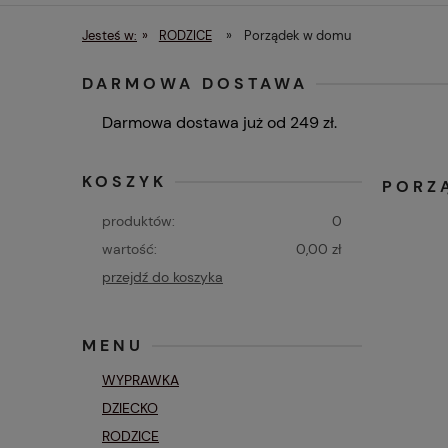
Czas i koszty dostawy
Menu
Jesteś w:
»
RODZICE
»
Porządek w domu
DARMOWA DOSTAWA
Darmowa dostawa już od 249 zł.
KOSZYK
PORZ
produktów:
0
wartość:
0,00 zł
przejdź do koszyka
MENU
WYPRAWKA
DZIECKO
RODZICE