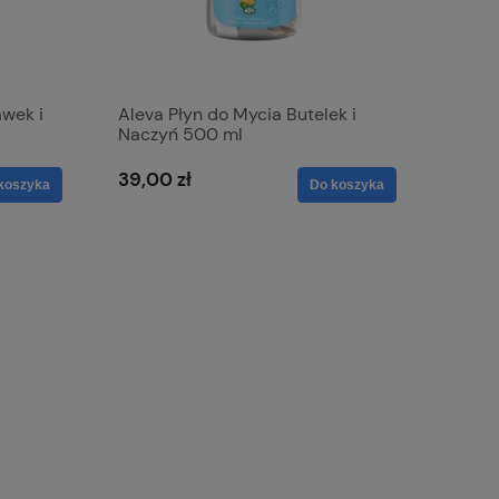
awek i
Aleva Płyn do Mycia Butelek i
Naczyń 500 ml
39,00 zł
koszyka
Do koszyka