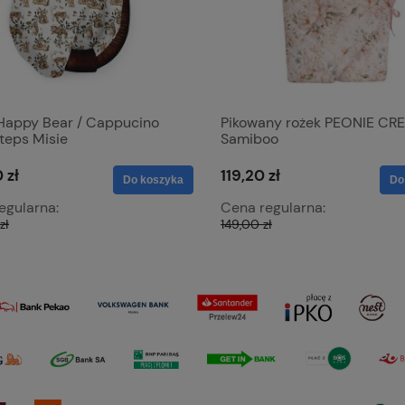
Happy Bear / Cappucino
Pikowany rożek PEONIE CR
teps Misie
Samiboo
 zł
119,20 zł
Do koszyka
Do
egularna:
Cena regularna:
zł
149,00 zł