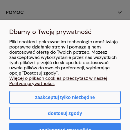
POMOC
MOJE KONTO
Dbamy o Twoją prywatność
Pliki cookies i pokrewne im technologie umożliwiają
PŁATNOŚCI I DOSTAWA
poprawne działanie strony i pomagają nam
dostosować ofertę do Twoich potrzeb. Możesz
zaakceptować wykorzystanie przez nas wszystkich
INFORMACJE
tych plików i przejść do sklepu lub dostosować
użycie plików do swoich preferencji, wybierając
O NAS
opcję "Dostosuj zgody".
Więcej o plikach cookies przeczytasz w naszej
Polityce prywatności.
zaakceptuj tylko niezbędne
pokaż pełną wersję strony
dostosuj zgody
Sklep internetowy Shoper.pl
zaakceptuj wszystkie