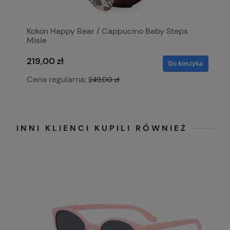
Kokon Happy Bear / Cappucino Baby Steps
P
Misie
219,00 zł
1
ka
Do koszyka
Cena regularna:
C
249,00 zł
INNI KLIENCI KUPILI RÓWNIEŻ