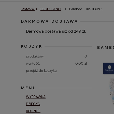
Czas i koszty dostawy
Menu
Jesteś w:
»
PRODUCENCI
»
Bamboo - line TEXPOL
DARMOWA DOSTAWA
Darmowa dostawa już od 249 zł.
KOSZYK
BAMB
produktów:
0
wartość:
0,00 zł
przejdź do koszyka
MENU
WYPRAWKA
DZIECKO
RODZICE