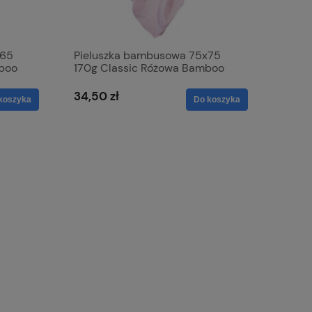
x65
Pieluszka bambusowa 75x75
boo
170g Classic Różowa Bamboo
line
34,50 zł
koszyka
Do koszyka