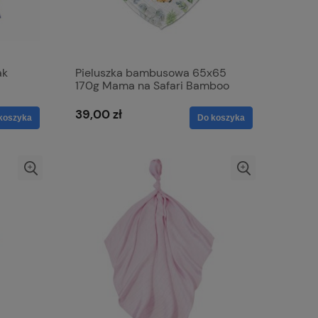
ak
Pieluszka bambusowa 65x65
170g Mama na Safari Bamboo
line
39,00 zł
koszyka
Do koszyka