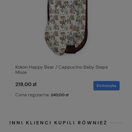
Kokon Happy Bear / Cappucino Baby Steps
P
Misie
219,00 zł
1
ka
Do koszyka
Cena regularna:
C
249,00 zł
INNI KLIENCI KUPILI RÓWNIEŻ