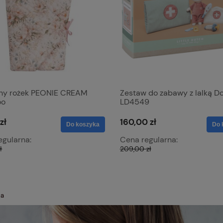
ny rożek PEONIE CREAM
Zestaw do zabawy z lalką Do
oo
LD4549
zł
160,00 zł
Do koszyka
Do 
egularna:
Cena regularna:
ł
209,00 zł
ka