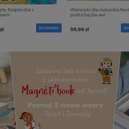
ęta. Książeczka z
Wierszyki dla maluszka.Naciś
sami
posłuchaj.Na wsi
Do koszyka
Do
zł
59,99 zł