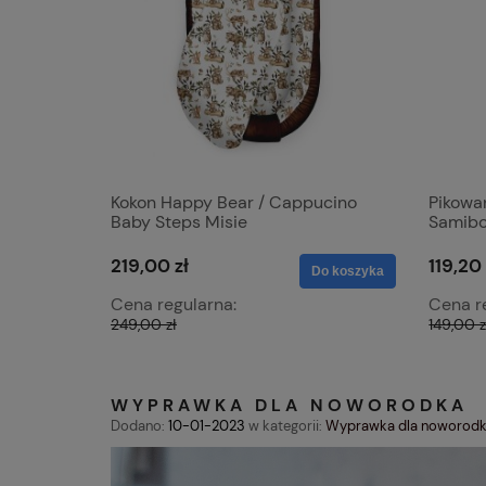
aby Steps
Kokon Happy Bear / Cappucino
Pikowa
Baby Steps Misie
Samib
219,00 zł
119,20 
Do koszyka
Do koszyka
Cena regularna:
Cena r
249,00 zł
149,00 z
WYPRAWKA DLA NOWORODKA
Dodano:
10-01-2023
w kategorii:
Wyprawka dla noworod