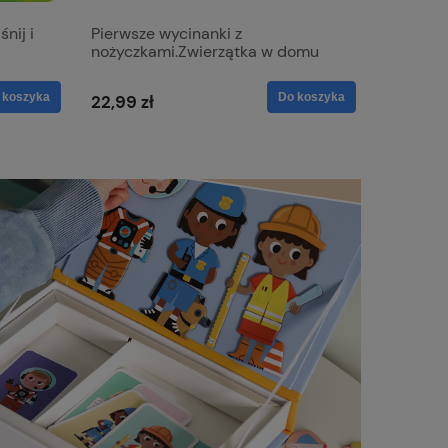
nij i
Pierwsze wycinanki z
Pierwsze
nożyczkami.Zwierzątka w domu
Zwierząt
 koszyka
Do koszyka
22,99 zł
22,99 z