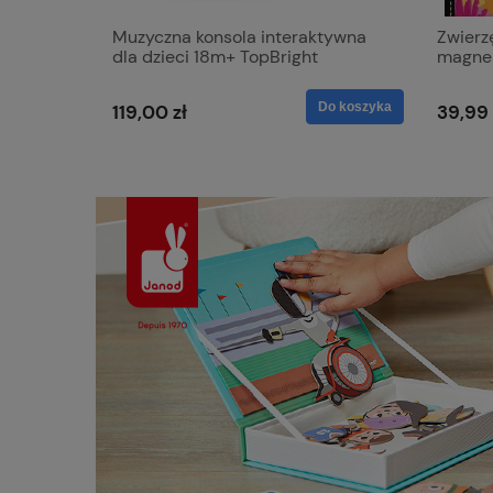
ieci
Muzyczna konsola interaktywna
Zwierz
dla dzieci 18m+ TopBright
magne
Do koszyka
Do koszyka
119,00 zł
39,99 